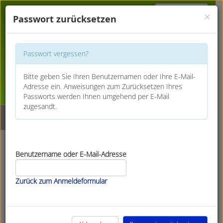
Anmelden
×
Passwort zurücksetzen
Passwort vergessen?
Bitte geben Sie Ihren Benutzernamen oder Ihre E-Mail-
Adresse ein. Anweisungen zum Zurücksetzen Ihres
Passworts werden Ihnen umgehend per E-Mail
zugesandt.
© Grafische Werkstätte der BruderhausDiakonie Reutlingen |
Benutzername oder E-Mail-Adresse
für die Inhalte wird keine Gewähr gegeben. |
Impressum
|
BD
Datenschutzerklärung
Zurück zum Anmeldeformular